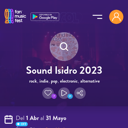
Pasar al contenido principal
Sound Isidro 2023
rock
,
indie
,
pop
,
electronic
,
alternative
7
21
Del
1 Abr
al
31 Mayo
OFF