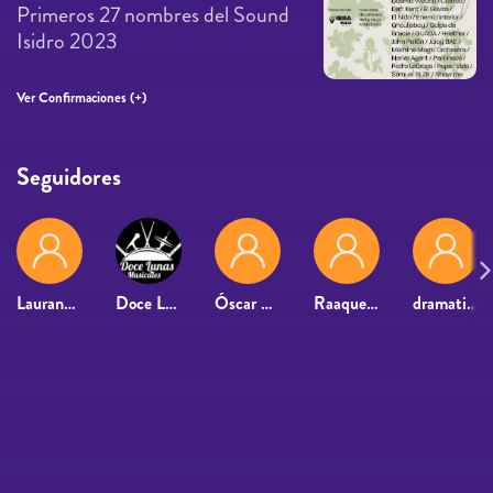
Primeros 27 nombres del Sound
Isidro 2023
Ver Confirmaciones (+)
Seguidores
Lauranataly
Doce Lunas Musicales
Óscar Arnedo
Raaqueel1579
dramaticpacho