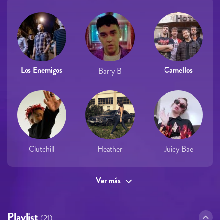
Los Enemigos
Camellos
Barry B
Clutchill
Heather
Juicy Bae
Ver más
Playlist
(21)