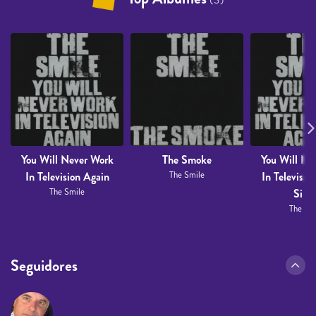
You Will Never Work
The Smoke
You Will Ne
In Television Again
The Smile
In Televisio
The Smile
Singl
The Sm
Seguidores