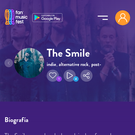
Pasar al contenido principal
The Smile
indie
,
alternative rock
,
post-
punk
1
4
Biografía