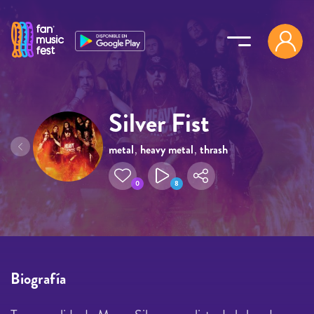
Pasar al contenido principal
Silver Fist
metal
,
heavy metal
,
thrash
metal
0
8
Biografía