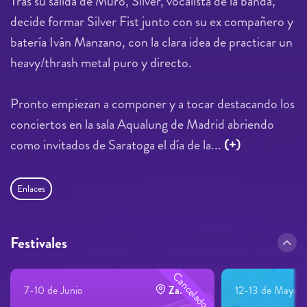
Tras su salida de Muro, Silver, vocalista de la banda,
decide formar Silver Fist junto con su ex compañero y
batería Iván Manzano, con la clara idea de practicar un
heavy/thrash metal puro y directo.
Pronto empiezan a componer y a tocar destacando los
conciertos en la sala Aqualung de Madrid abriendo
como invitados de Saratoga el día de la...
(+)
Enlaces
Festivales
Cancelado
7-10 de Junio
Zamora
12-13 de Mayo