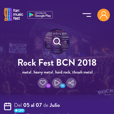
Pasar al contenido principal
Rock Fest BCN 2018
metal
,
heavy metal
,
hard rock
,
thrash metal
,
hardcore
22
85
Del
05 al 07
de
Julio
OFF