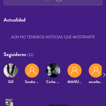
Actualidad
AÚN NO TENEMOS NOTICIAS QUE MOSTRARTE
Seguidores
(22)
Gill
Sandra Asensio
Carlos Briongos
MANUEL VELÁZQUEZ LÓPEZ
oscarbeltranr