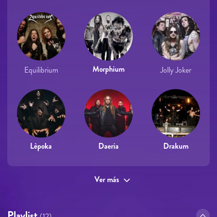
Morphium
Equilibrium
Jolly Joker
Lèpoka
Daeria
Drakum
Ver más
Playlist
(12)