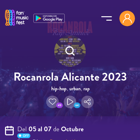
Pasar al contenido principal
Rocanrola Alicante 2023
hip-hop
,
urban
,
rap
49
64
Del
05 al 07
de
Octubre
OFF