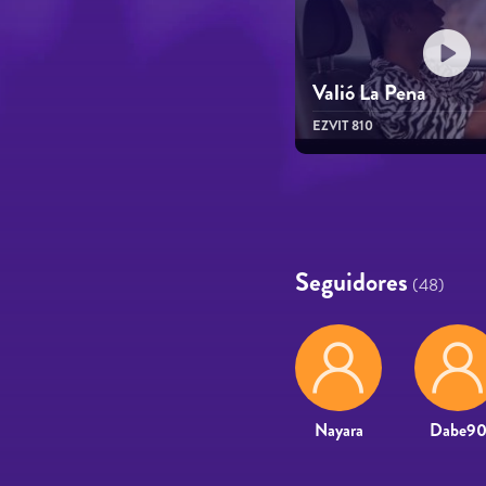
Valió La Pena
EZVIT 810
Páginas
Seguidores
(48)
Nayara
Dabe9