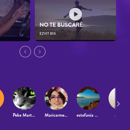
NO TE BUSCARÉ
EZVIT 810
0
Peke Martinez
Maricarmen Moreno Fernandez
estefania miranda mira
JP SF