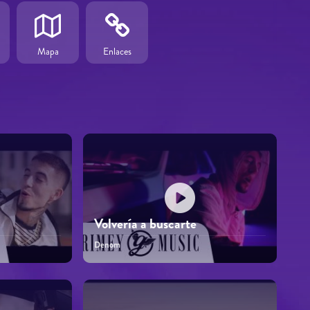
Mapa
Enlaces
Volvería a buscarte
Denom