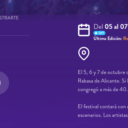
STRARTE
Del
05 al 0
OFF
Última Edición:
Ro
El 5, 6 y 7 de octubre 
Rabasa de Alicante. Si l
congregó a más de 40.0
El festival contará con
escenarios. Los artista