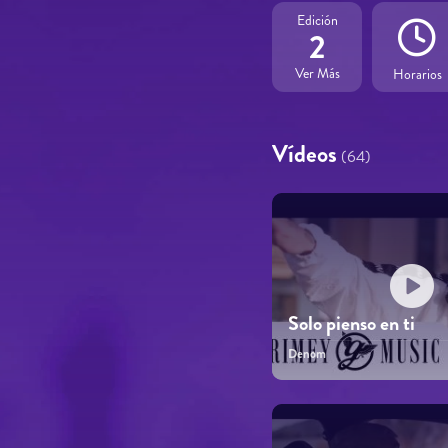
Edición
2
Ver Más
Horarios
Vídeos
(64)
Solo pienso en ti
Denom