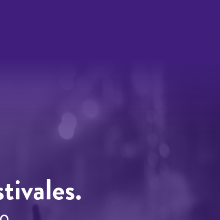
tivales.
o.