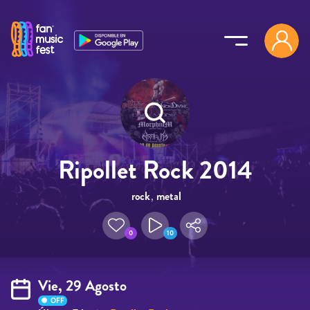
Pasar al contenido principal
Ripollet Rock 2014
rock
,
metal
0
10
Vie, 29 Agosto
OFF