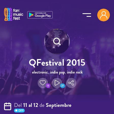
Pasar al contenido principal
QFestival 2015
electronic
,
indie pop
,
indie rock
0
27
Del
11 al 12
de
Septiembre
OFF