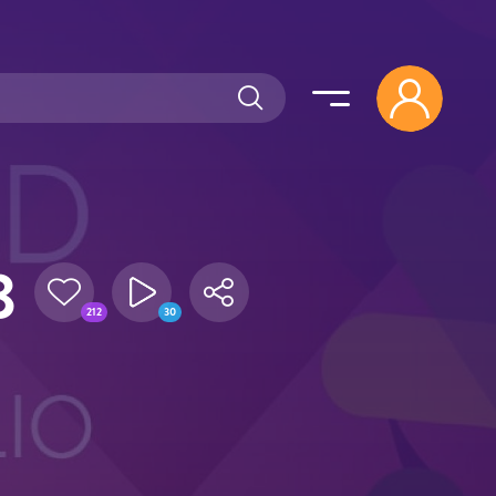
3
212
30