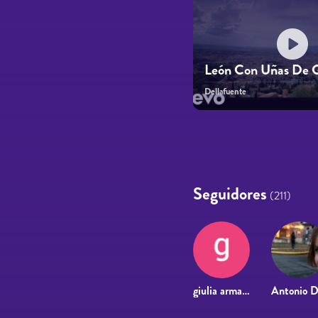
León Con Uñas De 
Dellafuente
Páginas
Seguidores
(211)
giulia armando