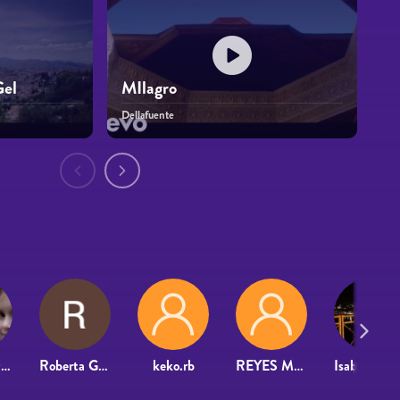
Gel
MIlagro
Dellafuente
Antonio David Tercero Ruiz-Peinado
Roberta Gatea
keko.rb
REYES MORENO MUÑOZ
Isabel Silva Ga