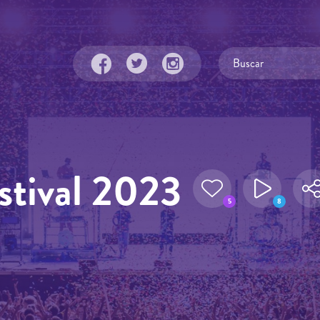
stival 2023
5
8