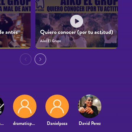
de antes
Quiero conocer (por tu actitud)
Aiko El Grupo
Doce Lunas Musicales
dramaticpacho
Danielpoza
David Perez