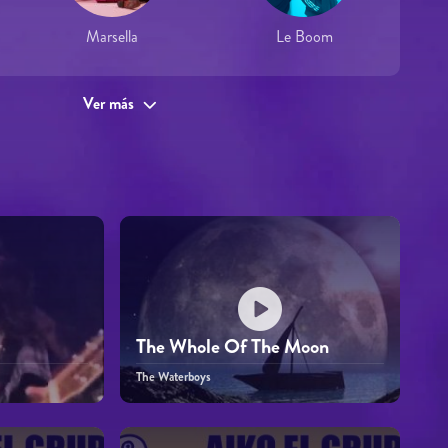
Marsella
Le Boom
Ver más
The Whole Of The Moon
The Waterboys