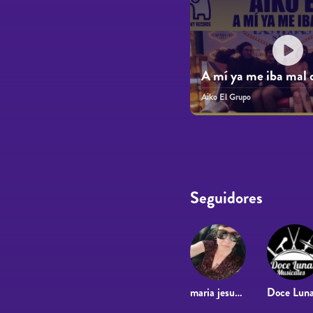
A mí ya me iba mal 
Aiko El Grupo
Páginas
Seguidores
maria jesus navarro lopez