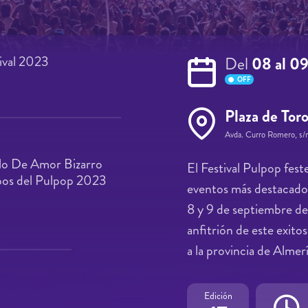
ival 2023
Del
08 al 0
OFF
Plaza de Tor
Avda. Curro Romero, s/
lo De Amor Bizarro
El Festival Pulpop fes
upos del Pulpop 2023
eventos más destacados
8 y 9 de septiembre de
anfitrión de este exito
a la provincia de Almer
Edición