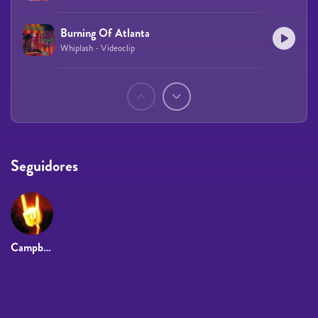
Burning Of Atlanta
Whiplash - Videoclip
Páginas
Seguidores
Campbell