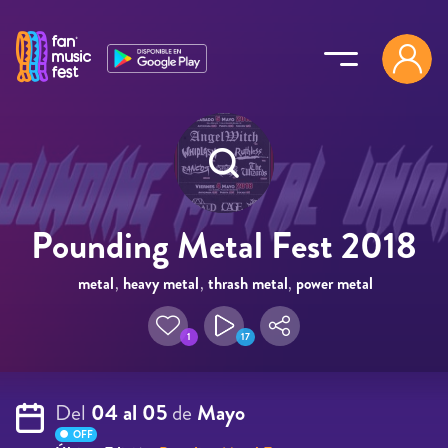
Pasar al contenido principal
Pounding Metal Fest 2018
metal
,
heavy metal
,
thrash metal
,
power metal
1
17
Del
04 al 05
de
Mayo
OFF