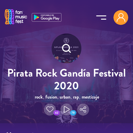
Pasar al contenido principal
Pirata Rock Gandía Festival
2020
rock
,
fusion
,
urban
,
rap
,
mestizaje
42
78