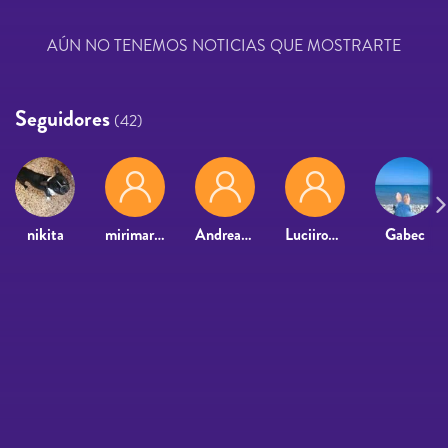
AÚN NO TENEMOS NOTICIAS QUE MOSTRARTE
Seguidores
(42)
nikita
mirimar_11
Andrea23176
Luciirodriii
Gabec