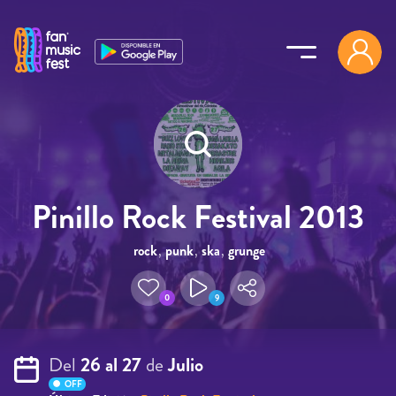
Pasar al contenido principal
Pinillo Rock Festival 2013
rock
,
punk
,
ska
,
grunge
0
9
Del
26 al 27
de
Julio
OFF