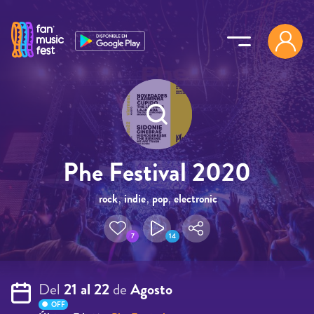
Pasar al contenido principal
Phe Festival 2020
rock
,
indie
,
pop
,
electronic
7
14
Del
21 al 22
de
Agosto
OFF