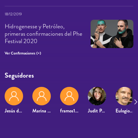
18/12/2019
Hidrogenesse y Petróleo,
primeras confirmaciones del Phe
Festival 2020
Ver Confirmaciones (+)
Seguidores
Jesús del castillo
Marina Garcia Rodriguez
framos1981
Judit Pérez
Eulogio Franco Campillo