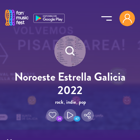
Pasar al contenido principal
Noroeste Estrella Galicia
2022
rock
,
indie
,
pop
26
47