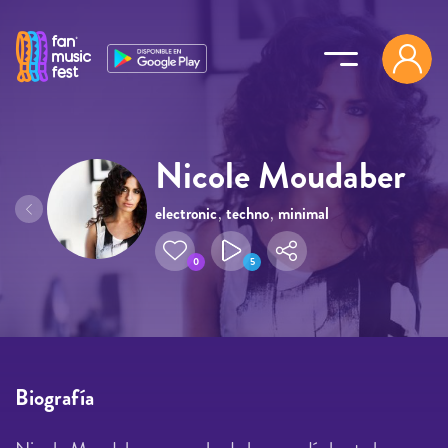
Pasar al contenido principal
Nicole Moudaber
electronic
,
techno
,
minimal
0
5
Biografía