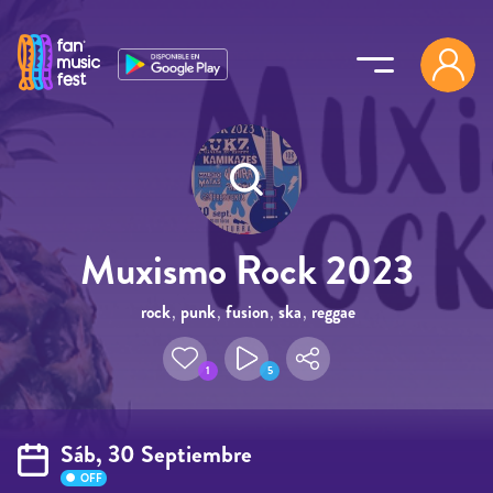
Pasar al contenido principal
Muxismo Rock 2023
rock
,
punk
,
fusion
,
ska
,
reggae
1
5
Sáb, 30 Septiembre
OFF