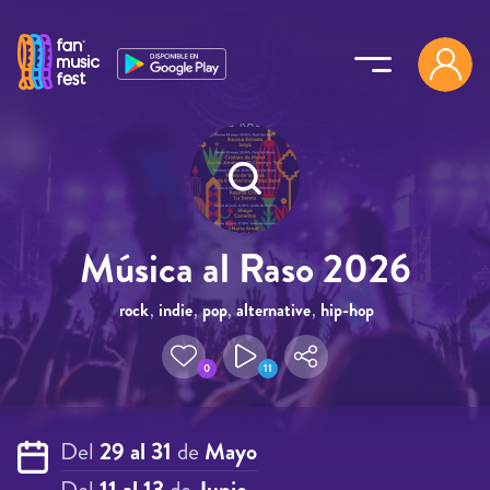
Pasar al contenido principal
Música al Raso 2026
rock
,
indie
,
pop
,
alternative
,
hip-hop
0
11
Del
29 al 31
de
Mayo
Del
11 al 13
de
Junio