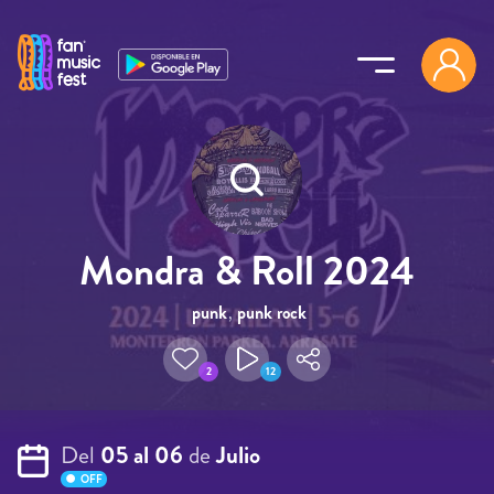
Pasar al contenido principal
Mondra & Roll 2024
punk
,
punk rock
2
12
Del
05 al 06
de
Julio
OFF