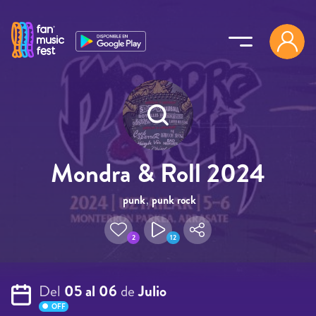
Pasar al contenido principal
Mondra & Roll 2024
punk
,
punk rock
2
12
Del
05 al 06
de
Julio
OFF