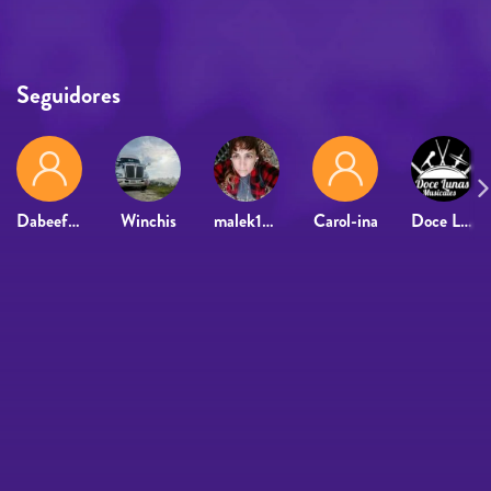
Seguidores
Dabeef74
Winchis
malek1976
Carol-ina
Doce Lunas Musicales