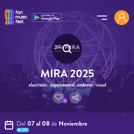
Pasar al contenido principal
MIRA 2025
electronic
,
experimental
,
ambient
,
visual
,
drone
9
Del
07 al 08
de
Noviembre
OFF