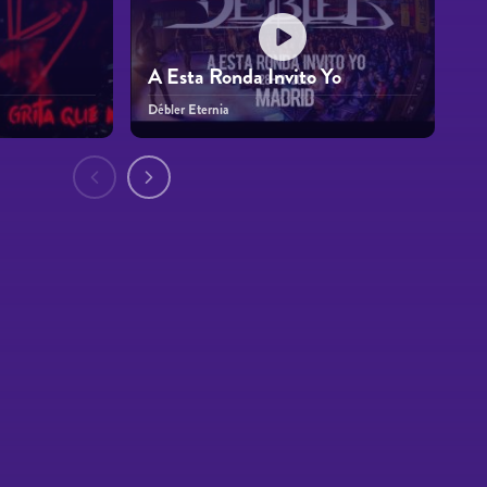
A Esta Ronda Invito Yo
Débler Eternia