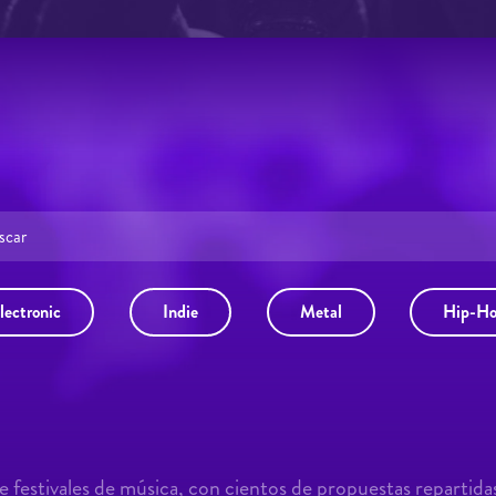
lectronic
Indie
Metal
Hip-H
 festivales de música, con cientos de propuestas repartida