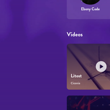
Ebony Code
Vídeos
Litost
Ciconia