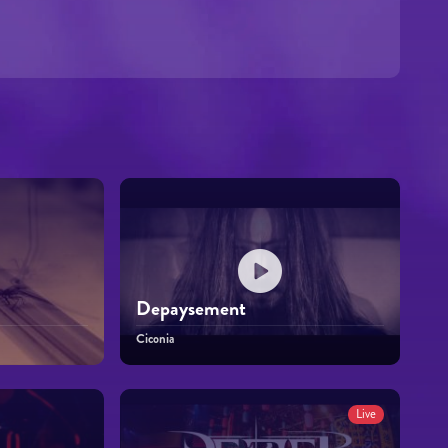
Depaysement
Ciconia
Live