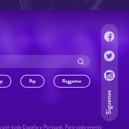
op
Pop
Reggaeton
Síguenos
s por toda España y Portugal. Para cada evento