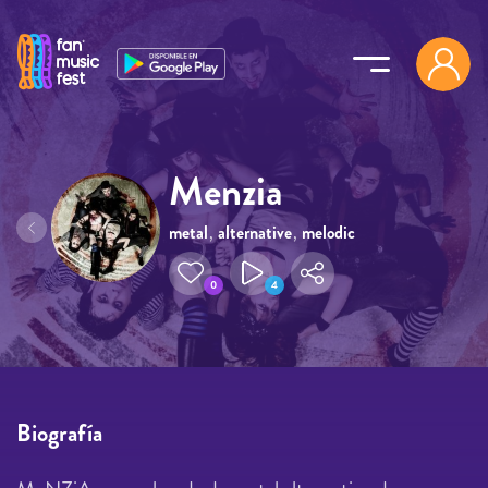
Pasar al contenido principal
Menzia
metal
,
alternative
,
melodic
metal
0
4
Biografía