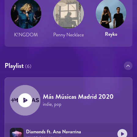
Reyko
K!NGDOM
Penny Necklace
Playlist
(6)
Más Músicas Madrid 2020
indie, pop
Diamonds ft. Ana Navarrina