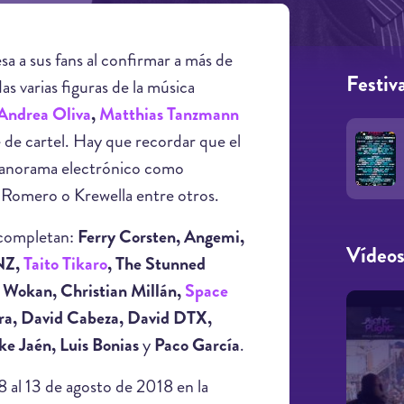
a a sus fans al confirmar a más de
Festiva
das varias figuras de la música
Andrea Oliva
,
Matthias Tanzmann
 de cartel. Hay que recordar que el
 panorama electrónico como
omero o Krewella entre otros.
 completan:
Ferry Corsten, Angemi,
Vídeo
NZ,
Taito Tikaro
, The Stunned
m Wokan, Christian Millán,
Space
ora, David Cabeza, David DTX,
ke Jaén, Luis Bonias
y
Paco García
.
8 al 13 de agosto de 2018 en la