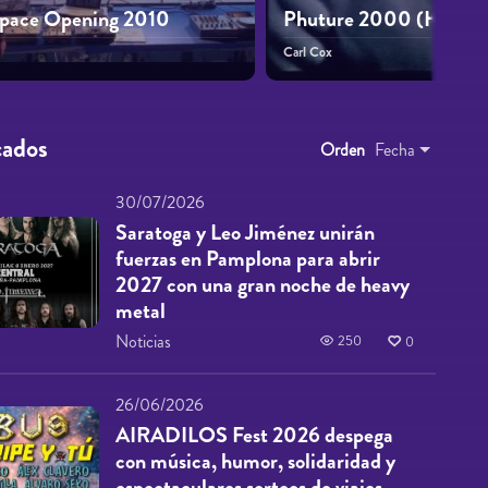
Space Opening 2010
Phuture 2000 (Hybrid
Carl Cox
cados
Orden
Fecha
30/07/2026
Saratoga y Leo Jiménez unirán
fuerzas en Pamplona para abrir
2027 con una gran noche de heavy
metal
Noticias
250
0
26/06/2026
AIRADILOS Fest 2026 despega
con música, humor, solidaridad y
espectaculares sorteos de viajes