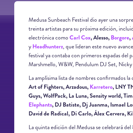
Medusa Sunbeach Festival dio ayer una sorpres
treinta artistas para su próxima edición, inclui
electrónica como
Carl Cox
, Alesso,
Borgore
,
y
Headhunterz
, que
lideran este nuevo avance
festival ya contaba con primeros espadas del
Marshmello, W&W, Pendulum DJ Set, Nicky R
La amplísima lista de nombres confirmados la
Art of Fighters, Arzadous,
Karretero
, LNY T
Guys, WolfPack, La Luna, Sensity world, Ti
Elephants
, DJ Batiste, Dj Juanma, Ismael L
David de Radical, Di Carlo, Álex Cervera, Ki
La quinta edición del Medusa se celebrará del 