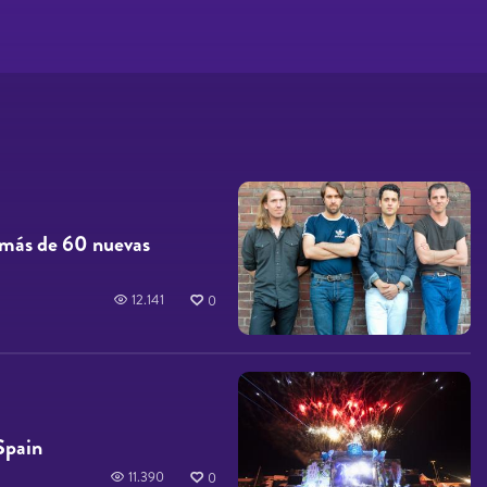
más de 60 nuevas
12.141
0
Spain
11.390
0