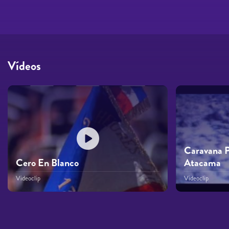
Vídeos
Caravana P
Cero En Blanco
Atacama
Videoclip
Videoclip