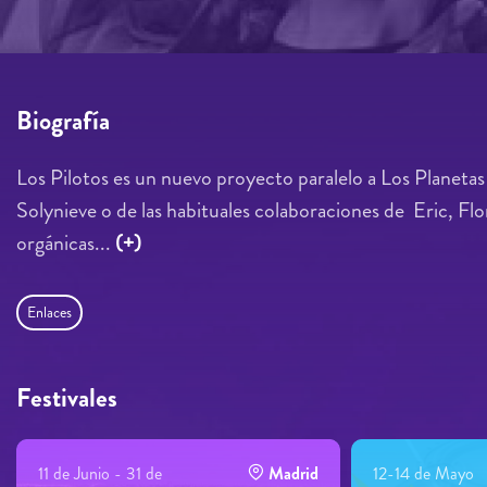
Biografía
Los Pilotos es un nuevo proyecto paralelo a Los Planeta
Solynieve o de las habituales colaboraciones de Eric, Fl
orgánicas...
(+)
Enlaces
Festivales
11 de Junio - 31 de
Madrid
12-14 de Mayo