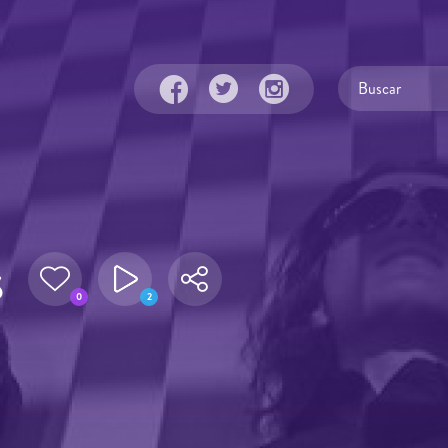
s
0
2