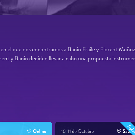
s en el que nos encontramos a Banin Fraile y Florent Muñoz
orent y Banin deciden llevar a cabo una propuesta instrumen
Apla
Online
10-11 de Octubre
Sabade