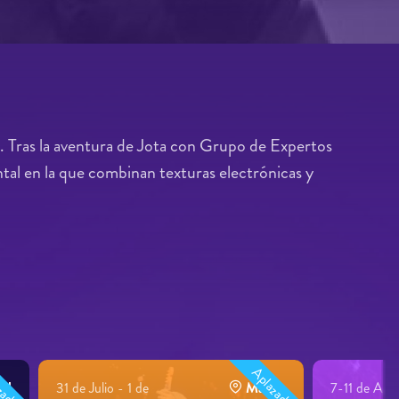
. Tras la aventura de Jota con Grupo de Expertos
tal en la que combinan texturas electrónicas y
zado
Aplazado
ll
31 de Julio - 1 de
Martos
7-11 de Ago