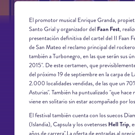
El promotor musical Enrique Granda, propieta
Santo Grial y organizador del
Faan Fest
, reali
presentación definitiva del cartel del II Faan Fe
de San Mateo el reclamo principal del rocker
también a Turbonegro, en las que serán sus ú
2015". De este certamen, que previsiblemente 
del próximo 19 de septiembre en la carpa de La
2.000 localidades vendidas, de las que un 70%
Asturias". También ha puntualizado "que hace
viene en solitario sin estar acompañado por los
El festival también cuenta con los suecos D
(Islandia), Capsula y los ovetenses
Hell Trip
, 
años de carrera".La oferta de entradas al prec