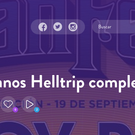
anos Helltrip comple
0
2