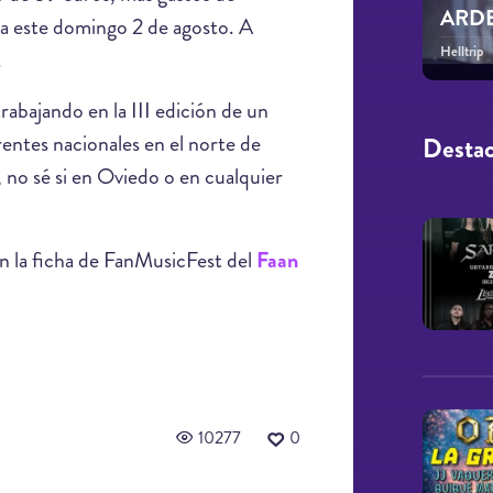
ARDE
ta este domingo 2 de agosto. A
Helltrip
.
rabajando en la III edición de un
rentes nacionales en el norte de
Desta
 no sé si en Oviedo o en cualquier
n la ficha de FanMusicFest del
Faan
10277
0