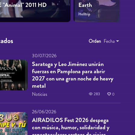
 "Animal" 2011 HD
Earth
Helltrip
cados
Orden
Fecha
30/07/2026
Saratoga y Leo Jiménez unirán
fuerzas en Pamplona para abrir
2027 con una gran noche de heavy
metal
Noticias
283
0
26/06/2026
AIRADILOS Fest 2026 despega
con música, humor, solidaridad y
espectaculares sorteos de viajes