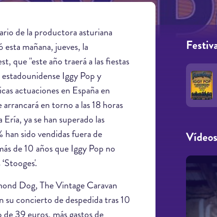
rio de la productora asturiana
Festiva
zó esta mañana, jueves, la
st, que "este año traerá a las fiestas
o estadounidense Iggy Pop y
nicas actuaciones en España en
arrancará en torno a las 18 horas
 Ería, ya se han superado las
 han sido vendidas fuera de
Vídeo
 más de 10 años que Iggy Pop no
 ‘Stooges'.
iamond Dog, The Vintage Caravan
en su concierto de despedida tras 10
io de 39 euros, más gastos de