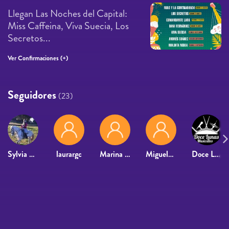
Llegan Las Noches del Capital:
Miss Caffeina, Viva Suecia, Los
Secretos...
Ver Confirmaciones (+)
Seguidores
(23)
Sylvia Mellidez Blanco
laurargc
Marina Garcia Rodriguez
MiguelZorro
Doce Lunas Musicales