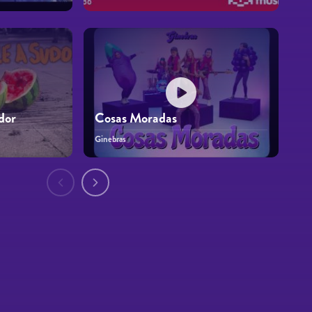
dor
Cosas Moradas
Ginebras