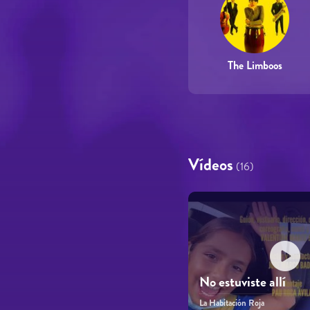
The Limboos
Vídeos
(16)
No estuviste allí
La Habitación Roja