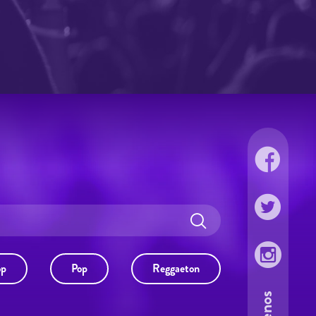
op
Pop
Reggaeton