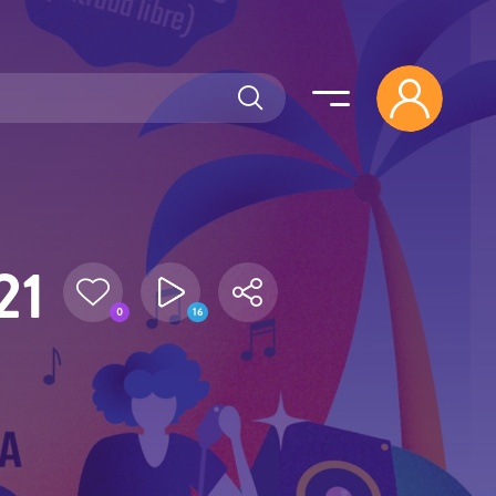
21
0
16