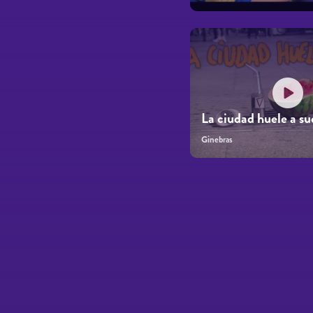
La ciudad huele a su
Ginebras
Páginas