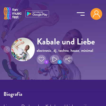
Pasar al contenido principal
Kabale und Liebe
electronic
,
dj
,
techno
,
house
,
minimal
0
4
Biografía