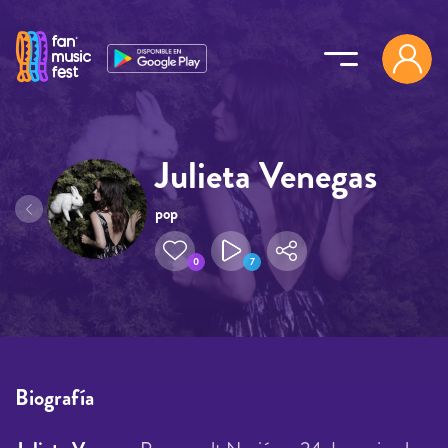
Pasar al contenido principal
Julieta Venegas
pop
0
7
Biografía