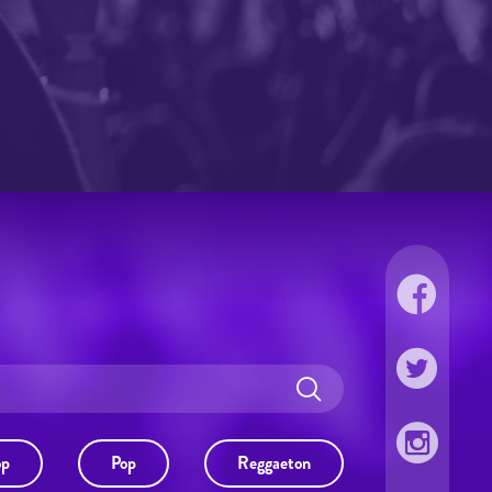
op
Pop
Reggaeton