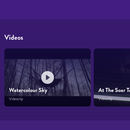
Vídeos
Watercolour Sky
At The Soar T
Videoclip
Videoclip