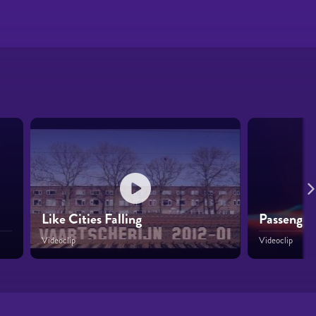
Like Cities Falling
Passenger
Videoclip
Videoclip