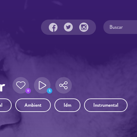
r
0
5
al
Ambient
Idm
Instrumental