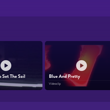
o Set The Sail
Blue And Pretty
Videoclip