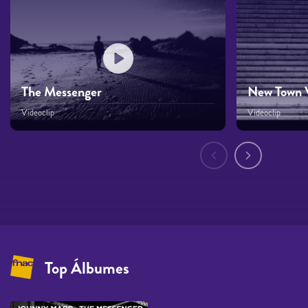
The Messenger
New Town V
Videoclip
Videoclip
Páginas
Top Álbumes