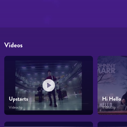
Vídeos
Upstarts
Hi Hello
Videoclip
Videoclip