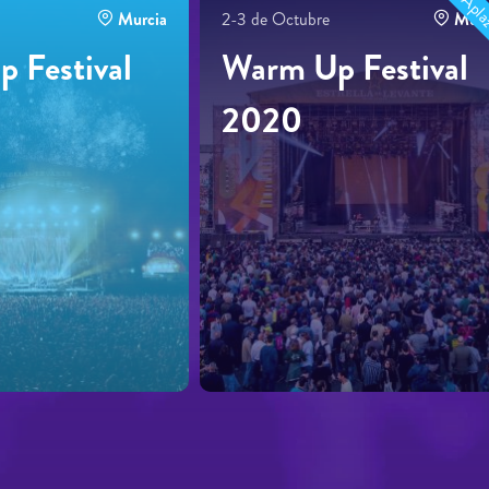
Apla
Murcia
2-3 de Octubre
Murc
 Festival
Warm Up Festival
2020