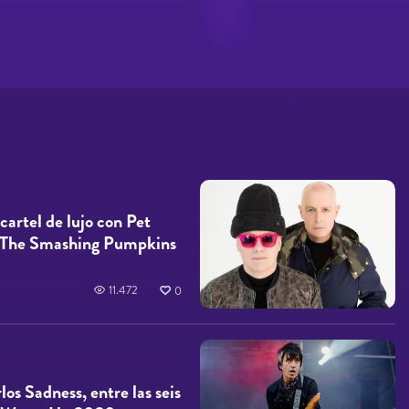
cartel de lujo con Pet
 y The Smashing Pumpkins
11.472
0
os Sadness, entre las seis