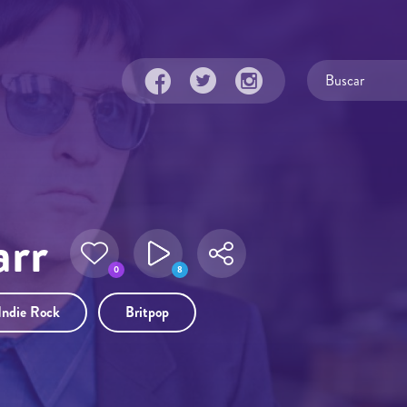
rr
0
8
Indie Rock
Britpop