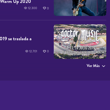
el Warm Up 2020
12.300
0
019 se traslada a
12.701
0
Ver Más