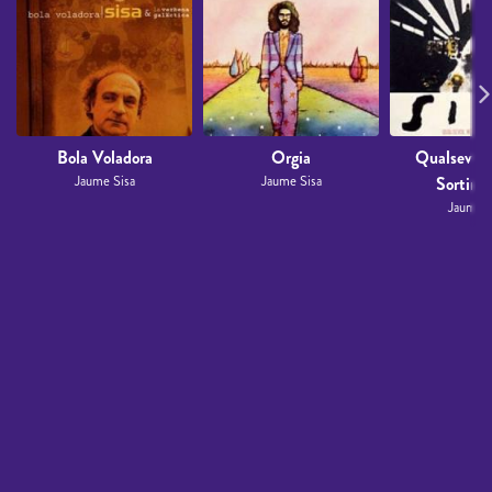
Bola Voladora
Orgia
Qualsevol 
Jaume Sisa
Jaume Sisa
Sortir E
Jaume S