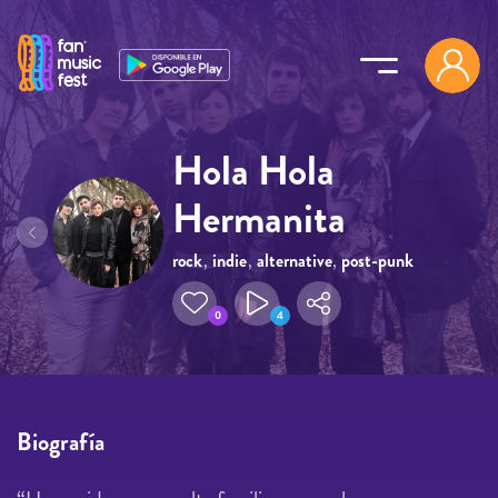
Pasar al contenido principal
Hola Hola
Hermanita
rock
,
indie
,
alternative
,
post-punk
0
4
Biografía