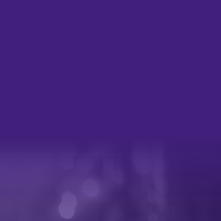
á con The Limboos y su r&b
anda liderada por Amaia
ciones precisas. También
A & La TransMegaCobla, la
con La MegaCobla y Tarta
eggae banda Potato; los
 Sex Museum y la legendaria
 Dro. ESCENARIO
, la performer y cantante
udson abrirá el
u nuevo show Liquidación
, religiosos y muy irónicos,
 punk Borrokan, la fusión de
Çantamarta, el pop pegadizo
l proyecto de Yung Prado y
 abanderada y referente del