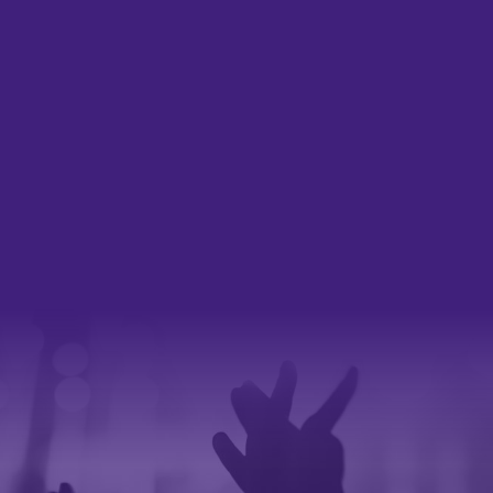
ESCENARIO KARMELO El escenario Karmelo, situado
en plaza del Karmelo, contar
latino, seguidos de la b
Tirapu Kokoshca y sus can
estarán en este escenario Z
nueva unión del dueto ZA! 
Relena; la Punky Party R
referentes estatales del rock
banda liderada por Biovac Aviador
COCHERITO La autora de Soy Maricón, la voz de la
generación Z más disidente
queer Samantha H
escenario Concherito con s
Total de tintes antifascistas
seguida de los históricos del
neo soul, hip hop y house de 
y generacional de Samuraï, e
David Burgués La Élite, y la