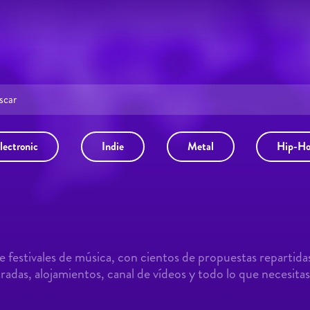
Hirian impulsa y acerca el ta
grupos de siempre y las pr
momento. Un evento de acces
apoyo del Ayuntamiento d
Miguel. Todas las personas 
podrán adquirir entradas p
precio especial exclusivo ún
28 de mayo en Santutxu. Recuerda que puedes consultar
el cartel completo, canal de v
lectronic
Indie
Metal
Hip-H
alojamiento en la pági
FanMusicFest.
 festivales de música, con cientos de propuestas repartida
adas, alojamientos, canal de vídeos y todo lo que necesitas 