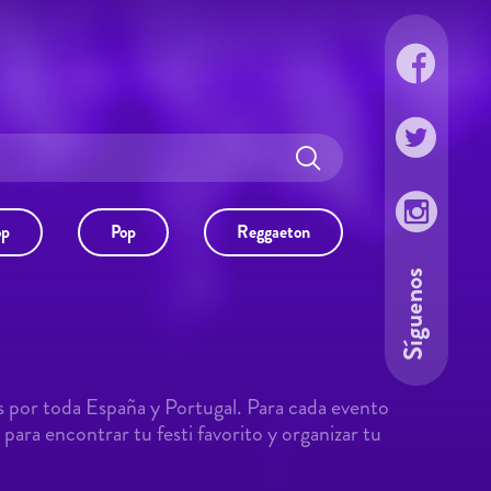
lento a todos los públicos,
opuestas más sonadas del
o libre que cuenta con el
e Bilbao y Cervezas San
que se acerquen al evento
ara Bilbao BBK Live a un
icamente durante el sábado
ídeos del festival y reservar
op
Pop
Reggaeton
na del Hirian 2022 de
Síguenos
s por toda España y Portugal. Para cada evento
para encontrar tu festi favorito y organizar tu