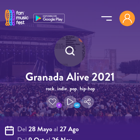
Pasar al contenido principal
Granada Alive 2021
rock
,
indie
,
pop
,
hip-hop
0
60
Del
28 Mayo
al
27 Ago
Del
9 Oct
al
26 Nov