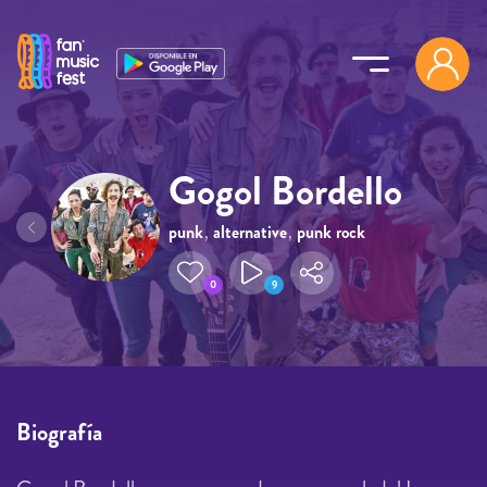
Pasar al contenido principal
Gogol Bordello
punk
,
alternative
,
punk rock
0
9
Biografía