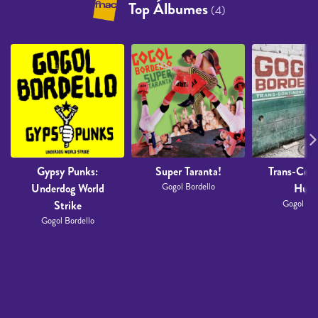
Top Álbumes
(4)
Gypsy Punks:
Super Taranta!
Trans-Cont
Underdog World
Gogol Bordello
Hust
Strike
Gogol Bor
Gogol Bordello