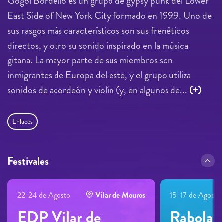
Gogol Bordello es un grupo de gypsy punk del Lower
East Side of New York City formado en 1999. Uno de
sus rasgos más característicos son sus frenéticos
directos, y otro su sonido inspirado en la música
gitana. La mayor parte de sus miembros son
inmigrantes de Europa del este, y el grupo utiliza
sonidos de acordeón y violín (y, en algunos de...
(+)
Enlaces
Festivales
22-24 de Agosto
Vilar de Mouros
15-17 de Agosto
EDP Vilar de
Rabolaga