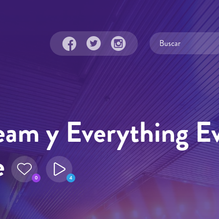
eam y Everything Ev
e
0
4