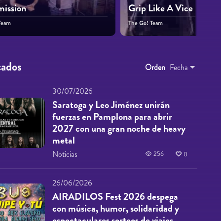
mission
Grip Like A Vice
Team
The Go! Team
cados
Orden
Fecha
30/07/2026
Saratoga y Leo Jiménez unirán
fuerzas en Pamplona para abrir
2027 con una gran noche de heavy
metal
Noticias
256
0
26/06/2026
AIRADILOS Fest 2026 despega
con música, humor, solidaridad y
espectaculares sorteos de viajes