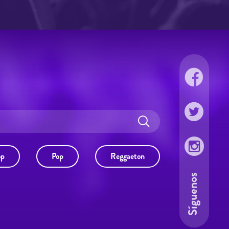
op
Pop
Reggaeton
Síguenos