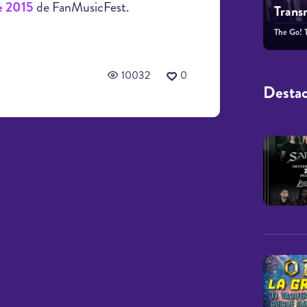
e 2015
de FanMusicFest.
Trans
The Go! 
10032
0
Desta