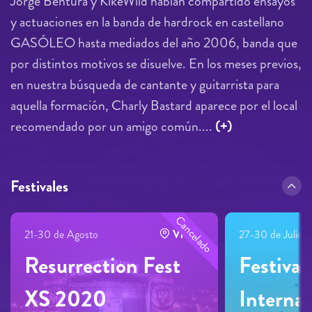
Jorge Bentura y KikeWild habían compartido ensayos
y actuaciones en la banda de hardrock en castellano
GASÓLEO hasta mediados del año 2006, banda que
por distintos motivos se disuelve. En los meses previos,
en nuestra búsqueda de cantante y guitarrista para
aquella formación, Charly Bastard aparece por el local
recomendado por un amigo común....
(+)
Festivales
Cancelado
21-30 de Agosto
Viveiro
27-30 de Julio
Resurrection Fest
Festival
XS 2020
Internac