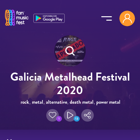
Pasar al contenido principal
Galicia Metalhead Festival
2020
rock
,
metal
,
alternative
,
death metal
,
power metal
1
13