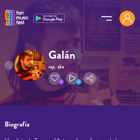
Pasar al contenido principal
Galán
rap
,
ska
0
4
Biografía