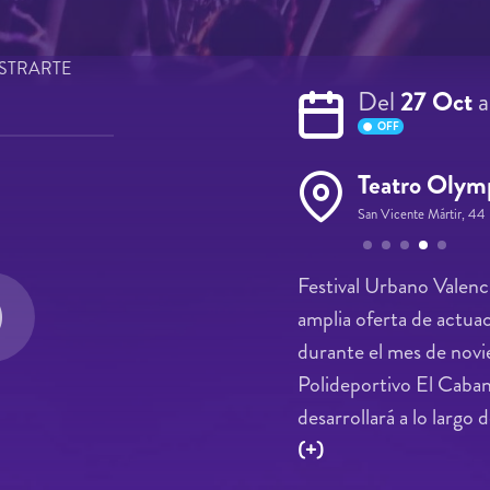
STRARTE
Del
27 Oct
a
OFF
Teatro Olym
San Vicente Mártir, 44 
Páginas
Festival Urbano Valenci
amplia oferta de actuac
durante el mes de novi
Polideportivo El Caban
desarrollará a lo largo 
(+)