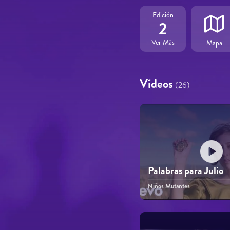
Edición
2
Ver Más
Mapa
Vídeos
(26)
Palabras para Julio
Niños Mutantes