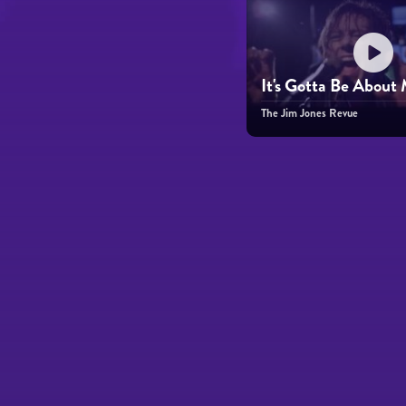
It's Gotta Be About
The Jim Jones Revue
Páginas