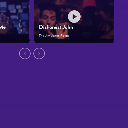
 Me
Dishonest John
The Jim Jones Revue