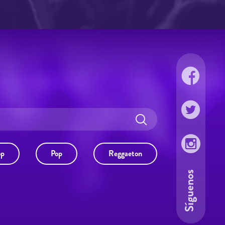
op
Pop
Reggaeton
Síguenos