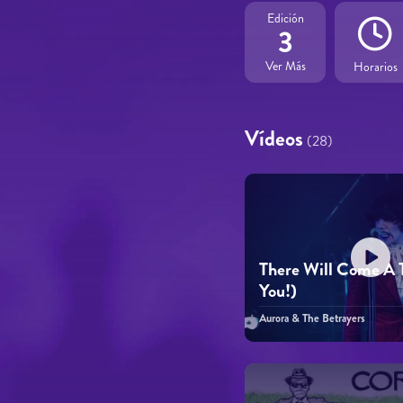
Edición
3
Ver Más
Horarios
Vídeos
(28)
There Will Come A 
You!)
Aurora & The Betrayers