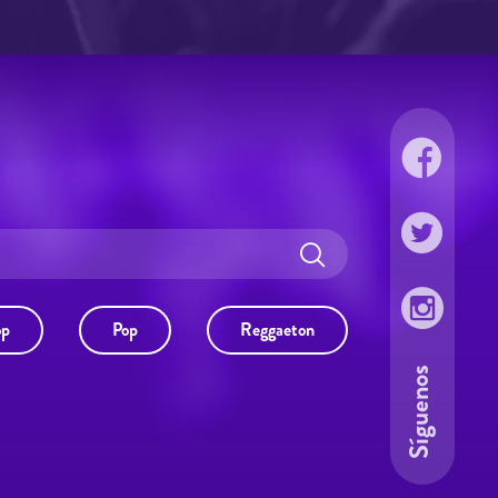
op
Pop
Reggaeton
Síguenos