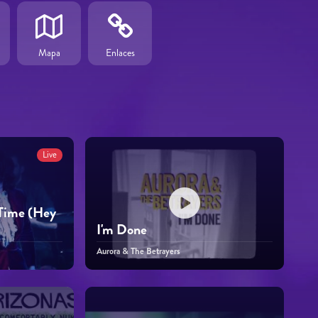
Mapa
Enlaces
Live
Time (Hey
I'm Done
Aurora & The Betrayers