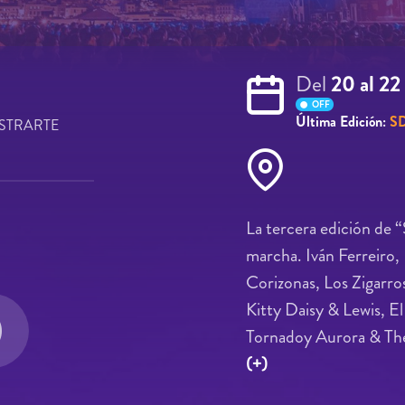
Del
20 al 22
OFF
Última Edición:
SD
STRARTE
La tercera edición de “
marcha. Iván Ferreiro,
Corizonas, Los Zigarro
Kitty Daisy & Lewis, E
Tornadoy Aurora & The 
(+)