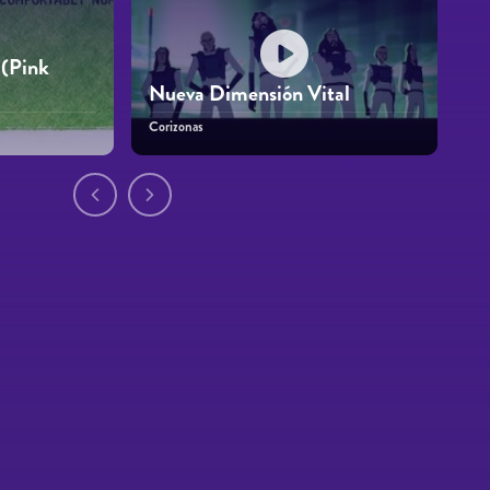
(Pink
Nueva Dimensión Vital
Corizonas