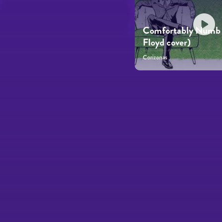
Comfortably Numb 
Floyd cover)
Corizonas
Páginas