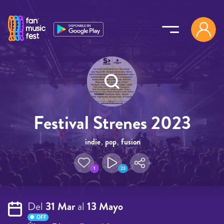
Pasar al contenido principal
Festival Strenes 2023
indie
,
pop
,
fusion
1
23
Del
31 Mar
al
13 Mayo
OFF