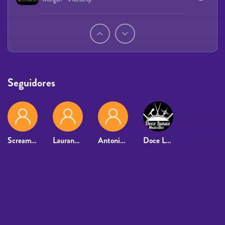
Páginas
Seguidores
Screamadelico
Lauranataly
Antonio Camacho
Doce Lunas Musicales