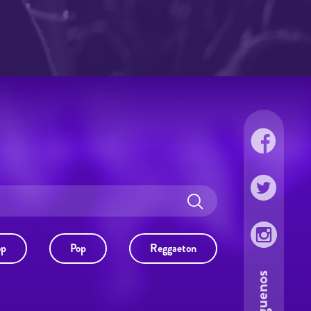
op
Pop
Reggaeton
Síguenos