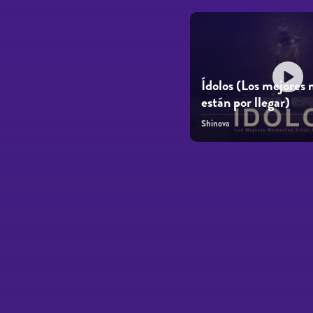
Ídolos (Los mejore
están por llegar)
Shinova
Páginas