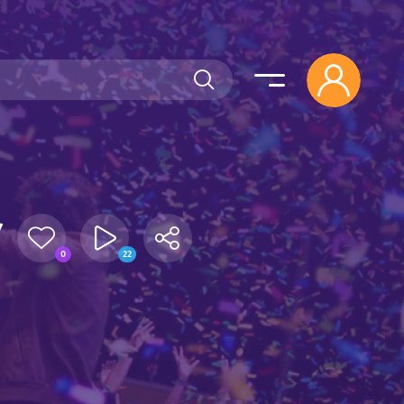
7
0
22