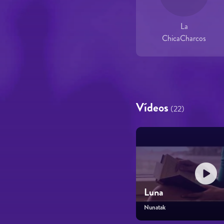
La
ChicaCharcos
Vídeos
(22)
Luna
Nunatak