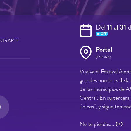
Del
11 al 31
OFF
STRARTE
Portel
(ÉVORA)
Vuelve el Festival Alen
grandes nombres de la 
de los municipios de 
Central. En su tercera 
únicos", y sigue tenien
No te pierdas...
(+)