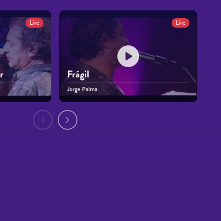
Live
Live
r
Frágil
Jorge Palma