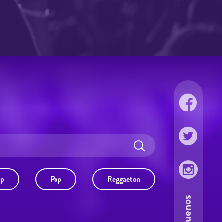
op
Pop
Reggaeton
Síguenos