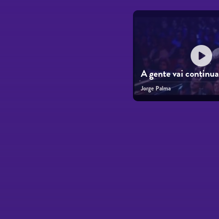
A gente vai continua
Jorge Palma
Páginas