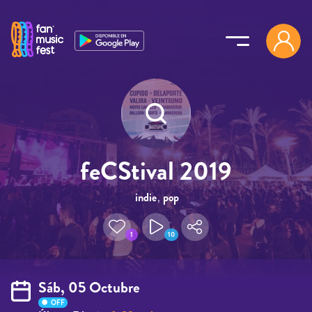
Pasar al contenido principal
feCStival 2019
indie
,
pop
1
10
Sáb, 05 Octubre
OFF